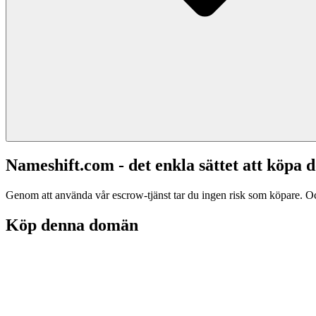
Nameshift.com - det enkla sättet att köp
Genom att använda vår escrow-tjänst tar du ingen risk som köpare. Och d
Köp denna domän