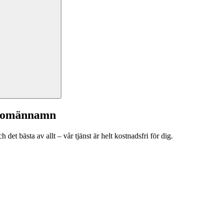
a domännamn
et bästa av allt – vår tjänst är helt kostnadsfri för dig.